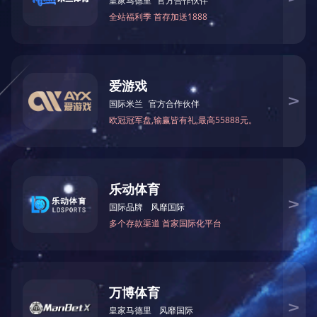
机关二支部与中建二局二公司中原分公司67高项目支部开展联建活
九州官方网站_九州(中国) 召开2025年度组织生活会
建投文创｜晤见·李清照：一场跨越千年的国风之约
项目建设情况
市政工程设施建设
公共文