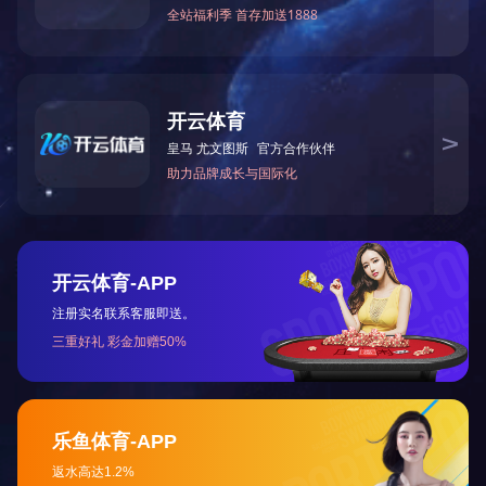
机关二支部与中建二局二公司中
党的建设
九州官方网站_九州(中国) 召开
开展义务植树 拥抱绿水青山
九州官方网站_九州(中国) 召开2
九州官方网站
九州官方网站_九州(中国) 
九州官方网站_九州(中国) 召
政策法规
九州官方网站_九州(中国) 2025年
集团党委召开巡察整改专题组
集团党委召开违法案件“以案促
子公司