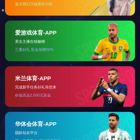
第十二条 对于党的组织关系在地方、干部管理权
定党员处分事项，并向地方党组织通报处理结果；由地
结果。
前款所涉党员干部同时担任地方党委委员、候补委
决定抄告主管部门党组。其中，地方纪委立案审查的，
履行处分审批程序。
第十三条 党组应当结合讨论和决定党员处分事项
净化政治生态、加强制度建设、规范权力运行，强化
第十四条 派出机构在派出机关领导下，建立健全
促做好整改。
第十五条 党的工作机关、党委直属事业单位领导
第十六条 中央纪委国家监委驻国务院国资委纪检
导，会同中央纪委国家监委驻中管企业纪检监察组协