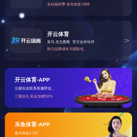
法特点规律，向派出机关报告案件审理工作情况，重
第八条 经派出机构审理后，派驻机构将党纪处分
致的，由派驻机构报派出机关研究决定。
对驻在单位党组管理的领导班子成员中的正职领导
意见并通报驻在单位党组。
第九条 党组集体讨论决定党员处分事项，不允
党纪处分决定以党组名义作出并自党组讨论决定
第十条 党纪处分决定作出后，应当正式通报派
第十一条 党组讨论决定的党员处分事项，在党纪处
备案。派出机构对备案材料应当认真审核，发现问题
派出机构应当按年度向派出机关报送备案监督情
给予向党中央或者本级地方党委备案的党员干部党