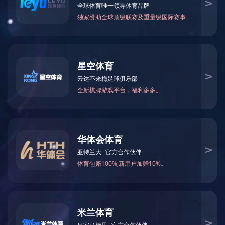
国家政策法规
地方政策法规
中共中央办公厅印发
来源：本站 编辑：a
近日，中共中央办公厅印发《党组讨论和决定党
《党组讨论和决定党员处分事项工作程序规定》全
党组讨论和决定党员处分事项工作程序规定 （2018年1
订 2025年5月26日中共中央办公厅发布）
第一条 为了规范党组讨论和决定党员处分事项，
制定本规定。
第二条 坚持用改革精神和严的标准管党治党，落