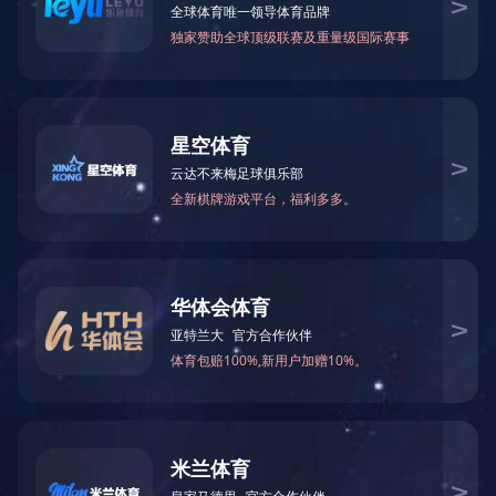
人力资源
人才理念
九州官方网站
上一页
1
下一页
尾页
集团
九州官方网站_九州(中国)
集团
地址：河南省郑州市郑东新区平安大道189号
组织
邮编：450046
领导
电话：0371-67188871
公司
邮箱：jstzbgs@163.com
发展