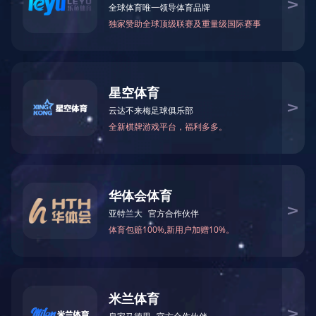
融资业务
公益性业务
经营性业务
招投标业务
郑州建投召集郑州策晟股权收购协调会
九州官方网站_九州(中国) 党委委员、副总经理张岩带队进行
建投集团赴城发·金岱智慧产业园参观学习
九州官方网站_九州(中国) 召开2023年三季度子公司经营分析
深入推进专业化重组整合——九州官方网站_九州(中国) 党
河南康晖水泥制品有限公司完成增资工作
2022年一季度子公司经营工作会议召开
九州官方网站_九州(中国) 与郑州高新投控集团开展经营性业