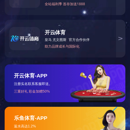
二七区马寨安置区（一期）代建项目建设用地68亩、总建
收，2016年1月实现居民回迁，共安置村民1318户3747人