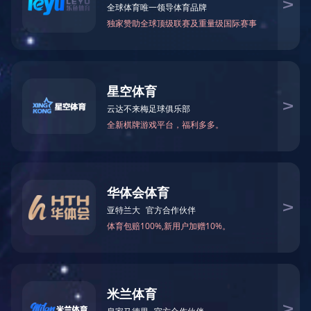
市政工程设施建设
公共文化设施建设
合村并城安置
郑东新区柳林安置区代建项目建设用地两块共293亩，总
户4878人，2018年5月份地块一12栋主楼交付村民使用；