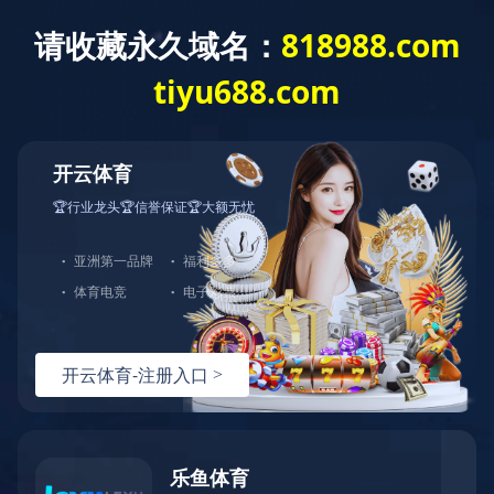
九州官方网站
今天是
欢迎访问九州官方网站_九州(中国) 网站！