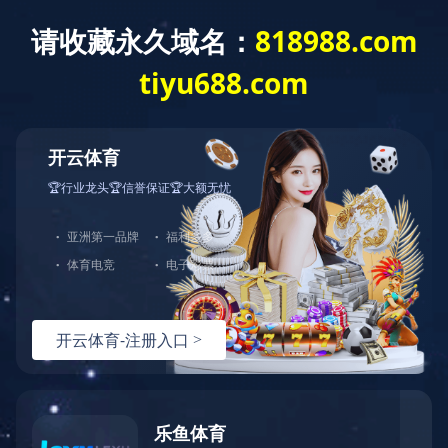
九州官方网站
今天是
欢迎访问九州官方网站_九州(中国) 网站！