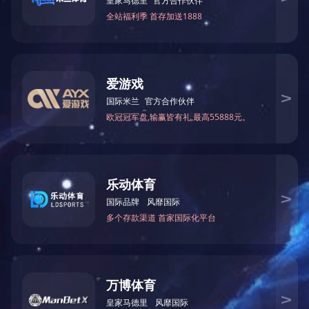
光大理财委托债权融资顺利到位
九州官方网站_九州(中国) 融资工作实现开门红
融资助力文博中心项目稳步推进
郑州银行委托债权融资顺利到位
九州官方网站
上一页
1
2
下一页
尾
页
集团
九州官方网站_九州(中国)
集团
地址：河南省郑州市郑东新区平安大道189号
组织
邮编：450046
领导