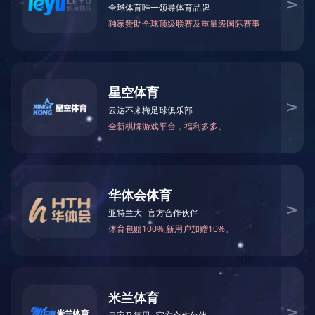
融资业务
公益性业务
经营性业务
招投标业务
建投集团2024年第一期中期票据成功发行
稳中有进，建投集团中期票据成功注册
九州官方网站_九州(中国) 2024年度第一期公司债券成功发行
项目收益专项公司债券获批
九州官方网站_九州(中国) 融资工作完美收官
九州官方网站_九州(中国) 融资工作完美收官
聚势赋能 2022年上半年融资工作屡创佳绩
九州官方网站_九州(中国) 融资双响炮 捷报频传振人心