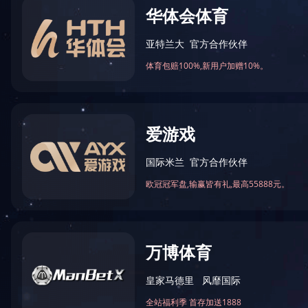
企业理念
文化活动
集团视频
郑州建投通讯管线有限公司开展义务植树活动
九州官方网站_九州(中国) 开展“指尖绽芳华 花
九州官方网站_九州(中国) 开展“我们的节日·重阳
九州官方网站_九州(中国) 组织开展“幸福职场 
九州官方网站_九州(中国) 开展“加强人文关怀
郑州建投通讯管线有限公司开展“包饺子、迎冬至
九州官方网站_九州(中国) 开展“四送一助力”结
九州官方网站_九州(中国) 开展《郑州市文明