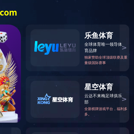
手机版
党的建设
九州官方网
平安建设
人力资源
站