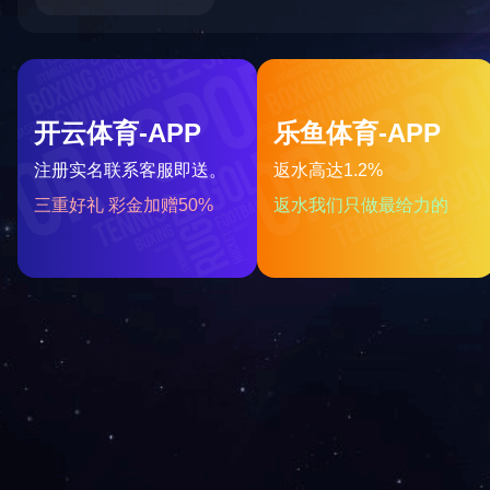
九州官方网站_九州(中国) 开展“我们的节日·端午
九州官方网站_九州(中国) 开展“承五四精神·扬
九州官方网站_九州(中国) 开展“阅读新时代新经
九州官方网站_九州(中国) 开展“我们的节日·元
九州
九州官方网站_九州(中国)
地址：河南省郑州市郑东新区平安大道189号
邮编：450046
电话：0371-67188871