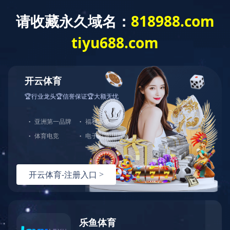
九州官方网站
今天是
欢迎访问九州官方网站_九州(中国) 网站！