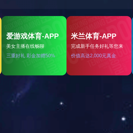
郑州橄榄城