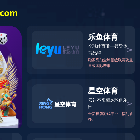
手机版
党的建设
九州官方网
平安建设
人力资源
站