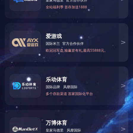
全年的经营目标任务。
副总经理张岩认为，大家的分析研判比较客观，也
没有重大自然灾害等不可抗力的情况下，九州官方网站_
完成目标任务，为党的二十大胜利召开贡献力量。
把本文分享给您的朋友：
上一篇：
九州官方网站_九州(中国) 召开2023年三季度子公司经营
下一篇：
九州官方网站_九州(中国) 与郑州高新投控集团开展经营