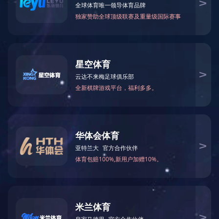
通知公告
交通安全标语口号
九州官方网站_九州(中国) 企业负责人2022年度薪酬信息披露
家庭教育宣传语
版权公益宣传标语
国家安全宣传教育常用标语
2023版《防范电信网络诈骗宣传手册》
大力弘扬宪法精神，建设社会主义法治文化——“12.4”国家宪
全民国防教育月公益宣传标语