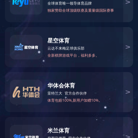
通知公告
九州官方网站_九州(中
来源：本站 编辑：a