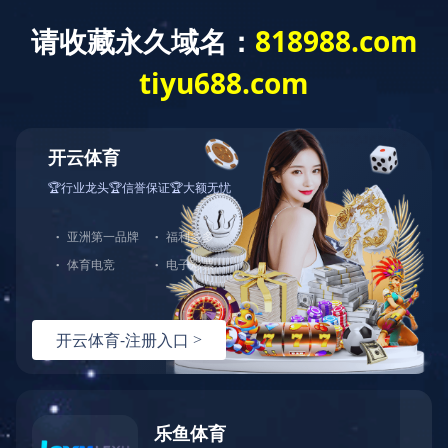
九州官方网站
今天是
欢迎访问九州官方网站_九州(中国) 网站！