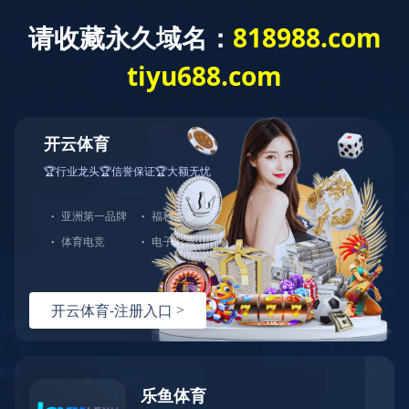
九州官方网站
今天是
欢迎访问九州官方网站_九州(中国) 网站！