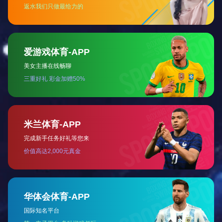
衡量党性强弱的根本尺子是公、私二字。有的领导干部为了捞资
任人唯利，甚至搞顺我者昌、逆我者亡；有的领导干部以权谋
一个“私”字吗？有人说，现在不要讲“大公无私”了，因为干部
保障，但这同私心、私利、私欲不是同一个概念，不能混为一
公无私、公私分明、先公后私、公而忘私。如果连这一点都不
党的干部，只有一心为公，事事出于公心，才能有正确的是非
堂正正。
人民是国家的主人，干部是人民的公仆。公仆公仆，一要为公
党员、干部，只有为人民服务的责任和义务，没有当官做老爷的