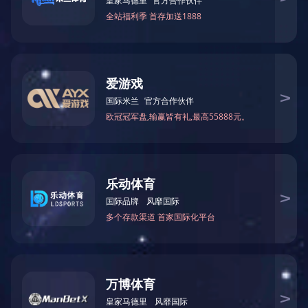
概括起来说，好干部要做到信念坚定、为民服务、勤政务实、
矢志不渝为中国特色社会主义而奋斗，坚持党的基本理论、基
民，以人民忧乐为忧乐，以人民甘苦为甘苦，全心全意为人民
民、历史检验的实绩。敢于担当，党的干部必须坚持原则、认
担责任，面对歪风邪气敢于坚决斗争。清正廉洁，党的干部必
起来大家都明白，但要真正做到就不那么容易了。