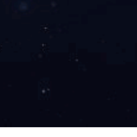
2026年3月23日，中共中央总书记、国家主席、中央军委
下午，习近平主持召开深入推进雄安新区高质量建设和发展座谈
中国共产党把为民办事、为民造福作为最重要的政绩，把为老
己手中的权力、所处的岗位，是党和人民赋予的，是为党和人
不务虚功，不图虚名，切实做到为官一任、造福一方。