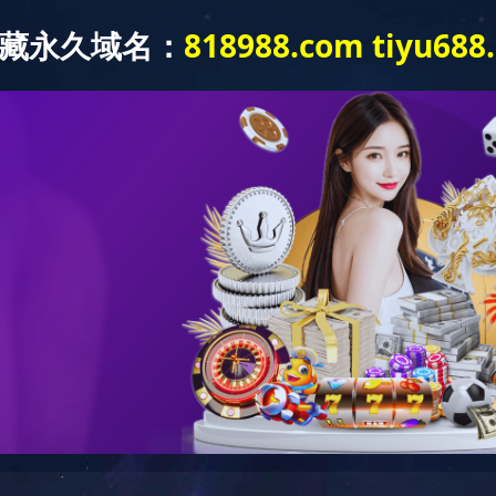
九州官方网
九州官方网
集团概况
业务工作
站_九州(中
站
国)