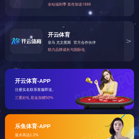
此次会议严格按照既定议程推进，机关一支部、市
书面述职。各位支部书记（负责人）紧扣抓基层党建工作
廉政防控、党建与业务融合等方面的履职实绩，也直面
的整改措施。