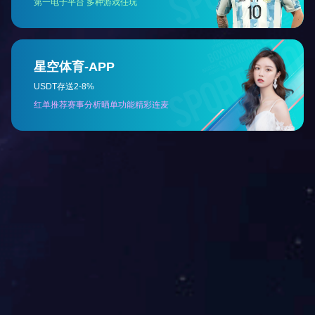
点评环节直击要害、精准务实，汪洋同志对现场述
题。王韶亮同志从国企党建工作整体要求出发作综合点
作存在的共性问题，强调基层党建是集团发展的根与魂
针对下一步工作，汪洋提出四点明确要求：一是铸魂
二是融促发展，破解“两张皮”难题，打造“一支部一特
支部书记培训，完善考核评价机制，倒逼党建责任落实
此次述职评议会既是对公司2025年度基层党建工作
足、凝聚共识、推动工作的目的。参会人员纷纷表示，
一步，公司各基层党支部将扛牢党建主体责任，把政治
规范化建设水平，充分发挥基层党组织的战斗堡垒作用
司发展的鲜明底色。