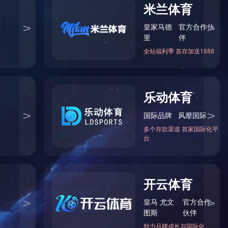
九州官方网站_九州(中国)
>
子公司
司，在九州官方网站_九州(中国) 的领导下
、可行性研究报告、节能报告、申请书、资
后入围郑州市、金水区、经济技术开发区、
0余人。自公司成立以来，每年完成各类工程
收到了项目审批机关和建设单位的肯定和好