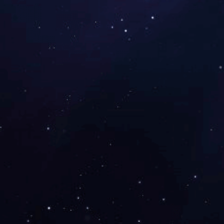
把本文分享给您的朋友：
上一篇：
郑州建投通讯管线有限公司
下一篇：
郑州国际会展有限责任公司
九州官方网站_九州(中国)
地址：河南省郑州市郑东新区平安大道189号
邮编：450046
电话：0371-67188871
邮箱：jstzbgs@163.com