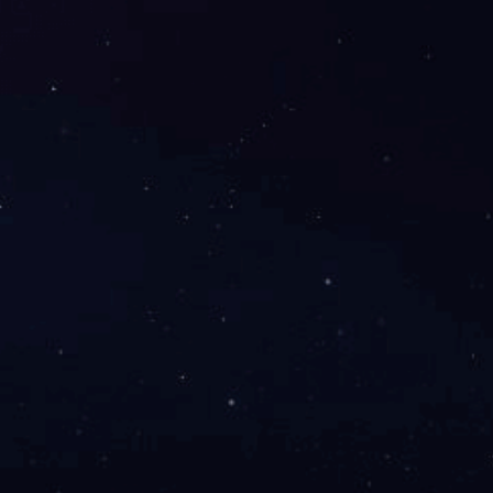
政策法规
国家政策法规
地方政策法规
扫描二维码
关注微信公众号