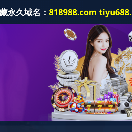
九州官方网
九州官方网
集团概况
业务工作
站_九州(中
站
国)