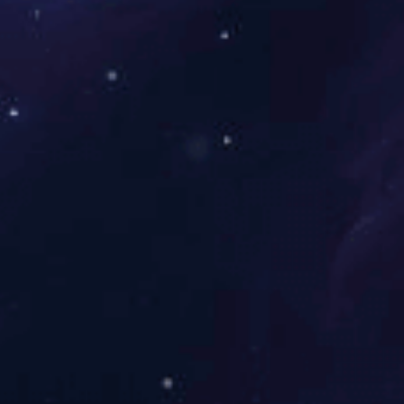
整个交房流程采用"一对一"专属服务
环节都井然有序、高效便捷。验房工程师耐
巨细地确保每一处都达到完美标准。工作人