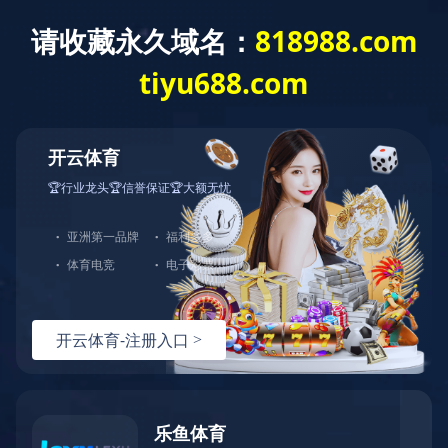
九州官方网站
今天是
欢迎访问九州官方网站_九州(中国) 网站！