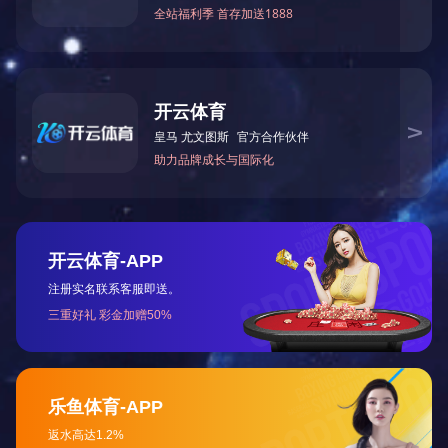
为深入学习贯彻习近平新时代
建投党委联合党支部先后组织
皖苏区首府革命烈士陵园、许

子九州官方网站

2024
九州官方网站_九州(
10月10日至12日，九州官
技股份有限公司就通讯管线业务
座谈交流，杭州市地下管道开

子九州官方网站

2024
郑博4D影院 为公司
“原来这就是黑洞呀”、“影片的
位于郑州博物馆二楼的4D影