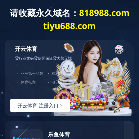
九州官方网站
今天是
欢迎访问九州官方网站_九州(中国) 网站！