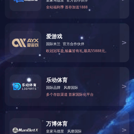
该项目的顺利中标，对公司具有重要意义。体现了
公司信心士气，为经营主业指明了前进方向。公司将以
评估服务。同时，这也将有助于公司拓展业务领域，提
推进各项工作的开展。
把本文分享给您的朋友：
上一篇：
赫喆党支部组织召开“学习领会和贯彻执行中央八项规定
下一篇：
严守八项规定 喜迎“七一”华诞——九州官方网站_九州(中