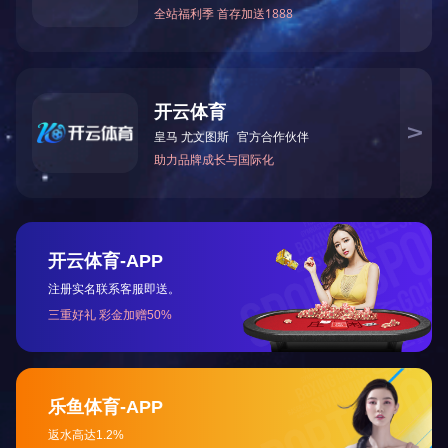
把本文分享给您的朋友：
上一篇：
九州官方网站_九州(中国) 开展系列宣教活动提升全民国
下一篇：
九州官方网站_九州(中国) 市政工程建设管理中心认真开
集团
九州官方网站_九州(中国)
集团
地址：河南省郑州市郑东新区平安大道189号
组织
邮编：450046
领导
电话：0371-67188871
公司