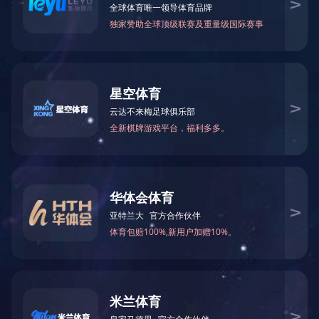
平安建设
九州官方网站_九
来源：安全管理部 编辑：安
今年6月是全国第十八个“安全生产月”，国务院安委办决定以
九州官方网站_九州(中国) “安全生产月”活动，5月24日下午
看《The cost of Accidents》和《生命册》两部安
影片《The cost of Accidents》为美国获奖安全教育警