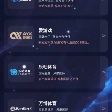
2000000宗不安全行为就会有1宗会致命。平均来说，大约有24
析主人公乔伊因为自己违章操作所导致的不同结果，最终乔伊为
《生命册》则讲述主人公从漠视安全规程如何转变成安全规
身背负着愧疚。
两部安全警示片以鲜活的例子、生动的形象、惨痛的代价直击
击，效果非常不错。