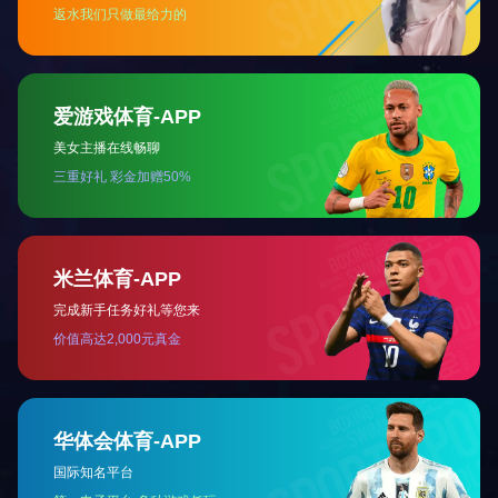
上一篇：
特事特办、创造速度奇迹 --洛达路（中原路-颖河路）绿
下一篇：
宝溪路和少林路道路工程竣工验收会顺利召开
集团
九州官方网站_九州(中国)
集团
地址：河南省郑州市郑东新区平安大道189号
组织
邮编：450046
领导
电话：0371-67188871
公司
邮箱：jstzbgs@163.com
发展